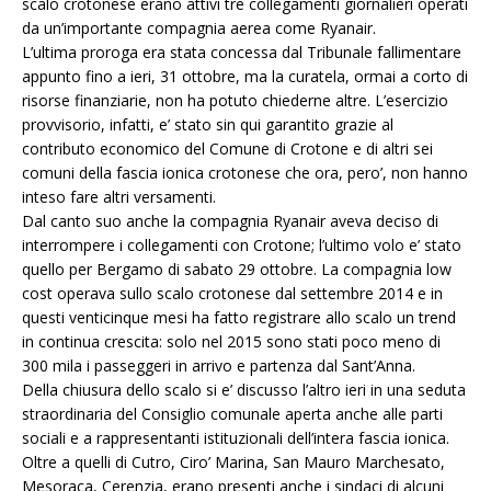
scalo crotonese erano attivi tre collegamenti giornalieri operati
da un’importante compagnia aerea come Ryanair.
L’ultima proroga era stata concessa dal Tribunale fallimentare
appunto fino a ieri, 31 ottobre, ma la curatela, ormai a corto di
risorse finanziarie, non ha potuto chiederne altre. L’esercizio
provvisorio, infatti, e’ stato sin qui garantito grazie al
contributo economico del Comune di Crotone e di altri sei
comuni della fascia ionica crotonese che ora, pero’, non hanno
inteso fare altri versamenti.
Dal canto suo anche la compagnia Ryanair aveva deciso di
interrompere i collegamenti con Crotone; l’ultimo volo e’ stato
quello per Bergamo di sabato 29 ottobre. La compagnia low
cost operava sullo scalo crotonese dal settembre 2014 e in
questi venticinque mesi ha fatto registrare allo scalo un trend
in continua crescita: solo nel 2015 sono stati poco meno di
300 mila i passeggeri in arrivo e partenza dal Sant’Anna.
Della chiusura dello scalo si e’ discusso l’altro ieri in una seduta
straordinaria del Consiglio comunale aperta anche alle parti
sociali e a rappresentanti istituzionali dell’intera fascia ionica.
Oltre a quelli di Cutro, Ciro’ Marina, San Mauro Marchesato,
Mesoraca, Cerenzia, erano presenti anche i sindaci di alcuni